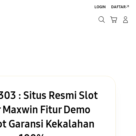
LOGIN
DAFTAR
Cari
Troli
Login/Sign-Up
Cari
03 : Situs Resmi Slot
 Maxwin Fitur Demo
ot Garansi Kekalahan