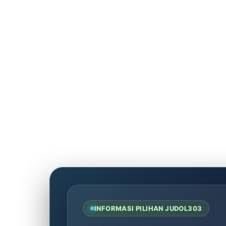
Layer Popup Close
INFORMASI PILIHAN JUDOL303