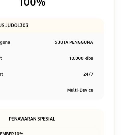
100%
US JUDOL303
gguna
5 JUTA PENGGUNA
t
10.000 Ribu
rt
24/7
Multi-Device
PENAWARAN SPESIAL
EMBER 10%