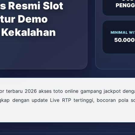
s Resmi Slot
PENG
itur Demo
 Kekalahan
MINIMAL W
50.000
cor terbaru 2026 akses toto online gampang jackpot denga
gkap dengan update Live RTP tertinggi, bocoran pola sc