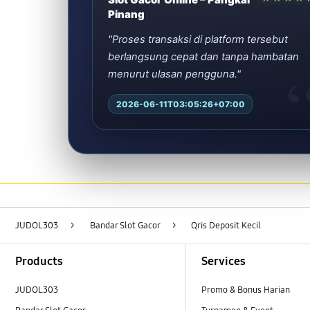
Pinang
"Proses transaksi di platform tersebut
berlangsung cepat dan tanpa hambatan
menurut ulasan pengguna."
2026-06-11T03:05:26+07:00
JUDOL303
>
Bandar Slot Gacor
>
Qris Deposit Kecil
Footer Navigation
Products
Services
JUDOL303
Promo & Bonus Harian