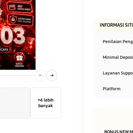
INFORMASI SIT
Penilaian Pen
Minimal Deposi
Sebelumnya
Berikutnya
Layanan Suppo
Platform
+4 lebih
banyak
BONUS NEW M