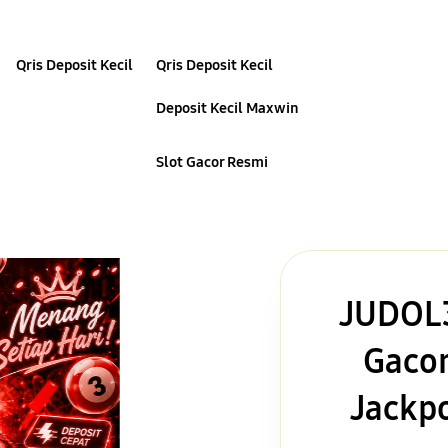
Qris Deposit Kecil
Qris Deposit Kecil
Deposit Kecil Maxwin
Slot Gacor Resmi
JUDOL3
Gacor
Jackp