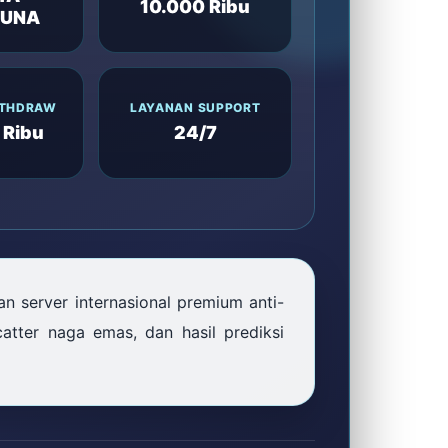
10.000 Ribu
GUNA
ITHDRAW
LAYANAN SUPPORT
 Ribu
24/7
n server internasional premium anti-
atter naga emas, dan hasil prediksi